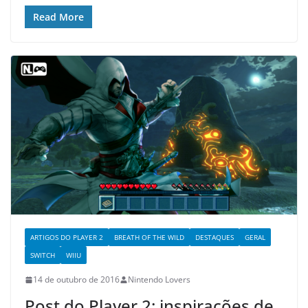
Read More
ARTIGOS DO PLAYER 2
BREATH OF THE WILD
DESTAQUES
GERAL
SWITCH
WIIU
14 de outubro de 2016
Nintendo Lovers
Post do Player 2: inspirações de