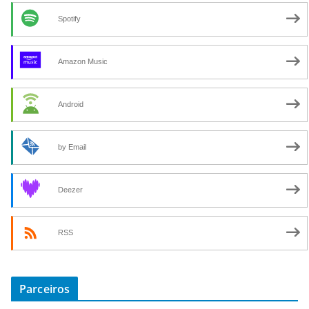
Spotify
Amazon Music
Android
by Email
Deezer
RSS
Parceiros