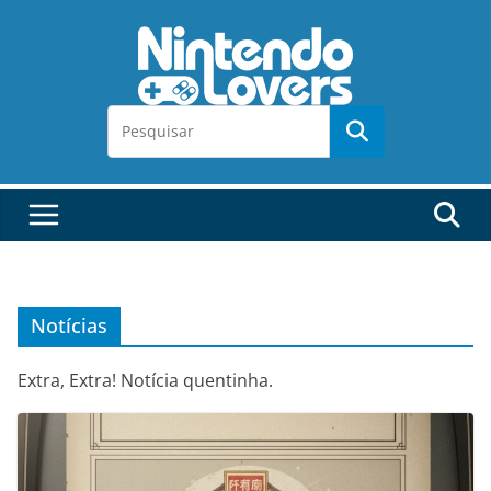
Pular
para
o
conteúdo
Notícias
Extra, Extra! Notícia quentinha.