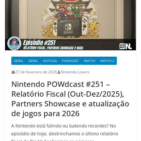
GERAL
GERAL
NOTÍCIAS
POWDCAST
SWITCH
SWITCH 2
27 de fevereiro de 2026
Nintendo Lovers
Nintendo POWdcast #251 –
Relatório Fiscal (Out-Dez/2025),
Partners Showcase e atualização
de jogos para 2026
A Nintendo está falindo ou batendo recordes? No
episódio de hoje, destrinchamos o último relatório