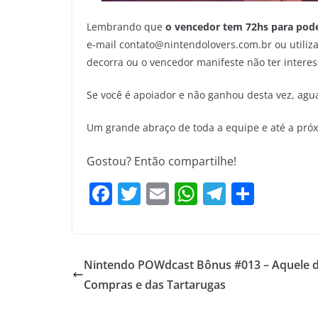
Lembrando que
o vencedor tem 72hs para pode
e-mail contato@nintendolovers.com.br ou utiliza
decorra ou o vencedor manifeste não ter interes
Se você é apoiador e não ganhou desta vez, agu
Um grande abraço de toda a equipe e até a pró
Gostou? Então compartilhe!
F
T
E
W
T
S
a
w
m
h
el
h
c
itt
ai
at
e
ar
e
er
l
s
gr
e
Nintendo POWdcast Bônus #013 – Aquele 
b
A
a
Compras e das Tartarugas
o
p
m