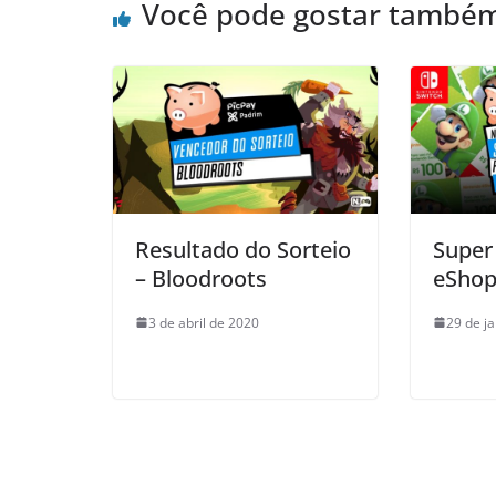
Você pode gostar també
o
p
k
Resultado do Sorteio
Super 
– Bloodroots
eShop
3 de abril de 2020
29 de j