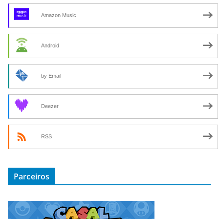
Amazon Music
Android
by Email
Deezer
RSS
Parceiros